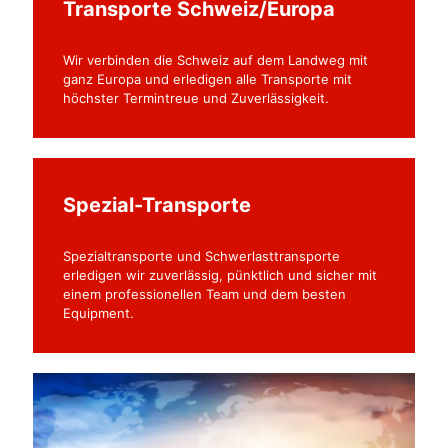
Transporte Schweiz/Europa
Wir verbinden die Schweiz auf dem Landweg mit
ganz Europa und erledigen alle Transporte mit
höchster Termintreue und Zuverlässigkeit.
Spezial-Transporte
Spezialtransporte und Schwerlasttransporte
erledigen wir zuverlässig, pünktlich und sicher mit
einem professionellen Team und dem besten
Equipment.