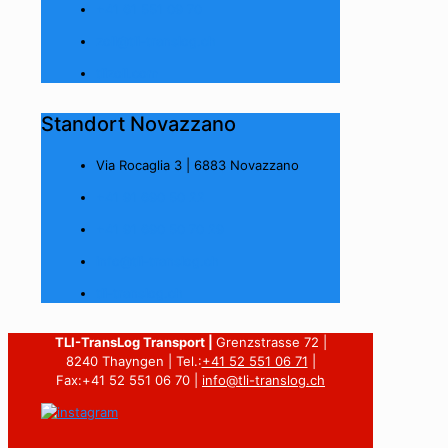
+41 61 551 09 70
zoll@tli-translog.ch
tlizoll.com
Standort Novazzano
Via Rocaglia 3 | 6883 Novazzano
+41 91 690 50 22
+41 91 690 50 70 29
info@tli-translog.ch
tli-translog.ch
TLI-TransLog Transport |
Grenzstrasse 72 |
8240 Thayngen | Tel.:
+41 52 551 06 71
|
Fax:+41 52 551 06 70 |
info@tli-translog.ch