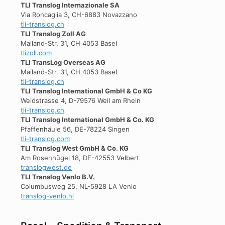
TLI Translog Internazionale SA
Via Roncaglia 3, CH-6883 Novazzano
tli-translog.ch
TLI Translog Zoll AG
Mailand-Str. 31, CH 4053 Basel
tlizoll.com
TLI TransLog Overseas AG
Mailand-Str. 31, CH 4053 Basel
tli-translog.ch
TLI Translog International GmbH & Co KG
Weidstrasse 4, D-79576 Weil am Rhein
tli-translog.ch
TLI Translog International GmbH & Co. KG
Pfaffenhäule 56, DE-78224 Singen
tli-translog.com
TLI Translog West GmbH & Co. KG
Am Rosenhügel 18, DE-42553 Velbert
translogwest.de
TLI Translog Venlo B.V.
Columbusweg 25, NL-5928 LA Venlo
translog-venlo.nl