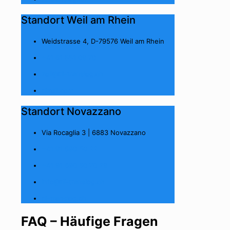
Standort Weil am Rhein
Weidstrasse 4, D-79576 Weil am Rhein
+41 61 551 09 70
zoll@tli-translog.ch
tlizoll.com
Standort Novazzano
Via Rocaglia 3 | 6883 Novazzano
+41 91 690 50 22
+41 91 690 50 70 29
info@tli-translog.ch
tli-translog.ch
FAQ – Häufige Fragen