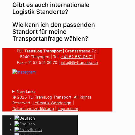
Gibt es auch internationale
Logistik Standorte?
Wie kann ich den passenden
Standort für meine
Transportanfrage wählen?
TLI-TransLog Transport |
Grenzstrasse 72 |
8240 Thayngen | Tel.:
+41 52 551 06 71
|
Fax:+41 52 551 06 70 |
info@tli-translog.ch
Navi Links
© 2025 TLI-TransLog Transport. All Rights
Reserved.
Lefimatik Webdesign
|
Datenschutzerklärung
|
Impressum