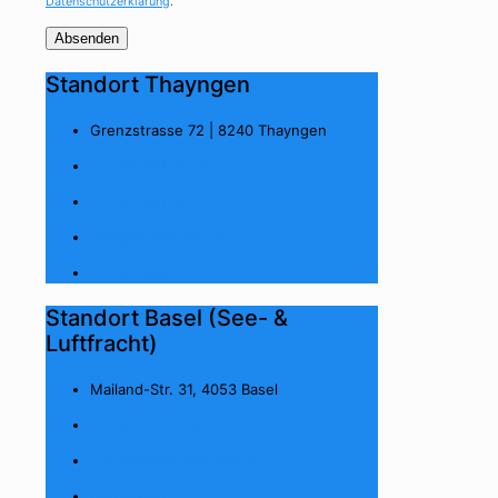
Datenschutzerklärung
.
Standort Thayngen
Grenzstrasse 72 | 8240 Thayngen
+41 52 551 06 71
+41 52 551 06 70
info@tli-translog.ch
tli-translog.ch
Standort Basel (See- &
Luftfracht)
Mailand-Str. 31, 4053 Basel
+41 61 551 21 34
overseas@tli-translog.ch
tli-translog.ch