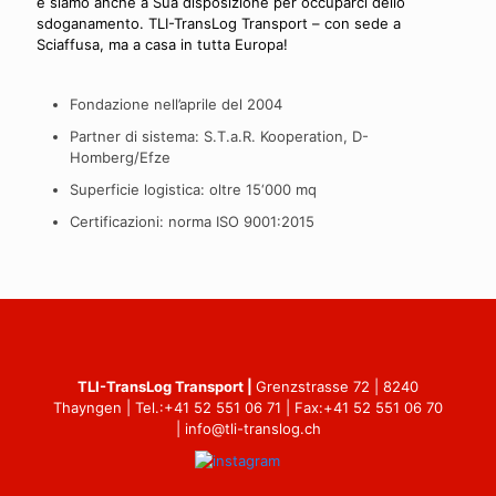
e siamo anche a Sua disposizione per occuparci dello
sdoganamento. TLI-TransLog Transport – con sede a
Sciaffusa, ma a casa in tutta Europa!
Fondazione nell’aprile del 2004
Partner di sistema: S.T.a.R. Kooperation, D-
Homberg/Efze
Superficie logistica: oltre 15‘000 mq
Certificazioni: norma ISO 9001:2015
TLI-TransLog Transport |
Grenzstrasse 72 | 8240
Thayngen | Tel.:
+41 52 551 06 71
| Fax:+41 52 551 06 70
|
info@tli-translog.ch